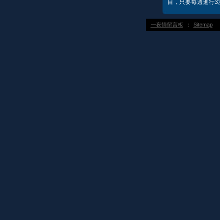
目，只要每週進行3
一夜情留言板
：
Sitemap