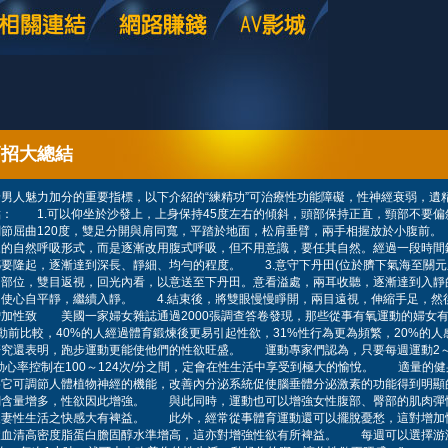
高招大總結
是給男人魅力加分的重要指標，以下介紹的“練精功”可治療性功能障礙，性神經衰弱，遺
： 1.可以仰坐於沙發上，上身保持45度左右的傾斜，頭部保持正直，頸部不要偏
節屈曲120度，雙足分開與肩同寬，平踏於地面，松肩垂臂，兩手相握放於小腹前。
來的自然呼吸形式，而是逐漸改用腹式呼吸，但不用意識，要任其自然。經過一段時間
要隆起，逐漸達到深長、靜細、均勻的程度。 3.意守下丹田(位於臍下氣海至關元
田部位，雙目返視，回光內看，以意送至下丹田。意看溢處，兩耳收聽，逐漸達到入靜
，使心自平靜，繼續入靜。 4.結束後，將雙眼慢慢睜開，兩目遠視，伸縮手足，然
性致 美國一家婦女雜誌通過2000張調查答卷發現，那些從事有氧運動的婦女有
動前比較，40%的人經過體育鍛煉後更易引起性欲，31%性行為更為頻繁，20%的
研究還表明，跑步運動更能使他們的性欲旺盛。 運動專家們認為，只要每週運動2～
運動心率控制在100～124次/分之間，定會在性生活中享受到極大的愉悅。 適量的
為它可調節人體植物神經的機能，改善內分泌系統促使腦垂體分泌激素的功能得到明顯
酮含量增多，性欲因此增強。 與此同時，運動也可以增強女性腹部、臀部的肌肉彈
夫妻性生活之快感大有裨益。 此外，經常從事體育運動還可以擺脫憂愁，這對增加
體血清高密度脂蛋白膽固醇水準增高，這亦對增強性欲有所裨益。 每週可以選擇游