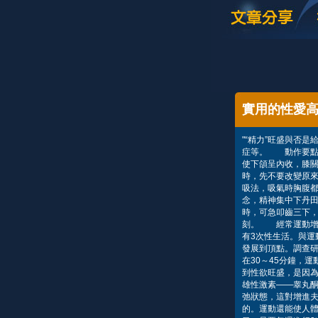
實用的性愛
"“精力”旺盛與否
症等。 動作要點
使下頜呈內收，膝關
時，先不要改變原
吸法，吸氣時胸腹都
念，精神集中下丹
時，可急叩齒三下
刻。 經常運動增加
有3次性生活。與運
發展到頂點。調查
在30～45分鐘，
到性欲旺盛，是因
雄性激素——睾丸
弛狀態，這對增進
的。運動還能使人