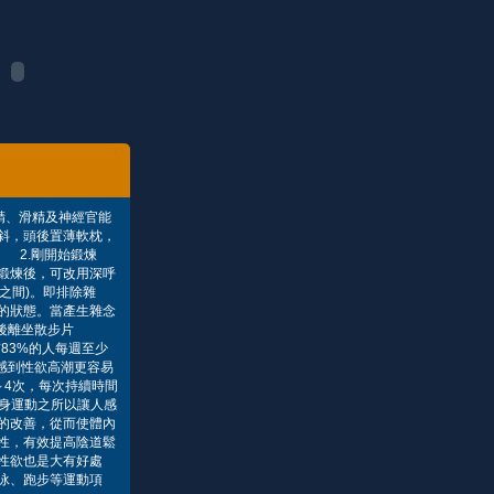
精、滑精及神經官能
斜，頭後置薄軟枕，
 2.剛開始鍛煉
鍛煉後，可改用深呼
之間)。即排除雜
的狀態。當產生雜念
後離坐散步片
83%的人每週至少
人感到性欲高潮更容易
4次，每次持續時間
健身運動之所以讓人感
的改善，從而使體內
性，有效提高陰道鬆
性欲也是大有好處
泳、跑步等運動項