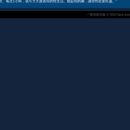
次、每次1小時，就可大大改善你的性生活。動起你的腳，讓你性欲更旺盛。"
一夜情留言板 © 2010 face.soezad