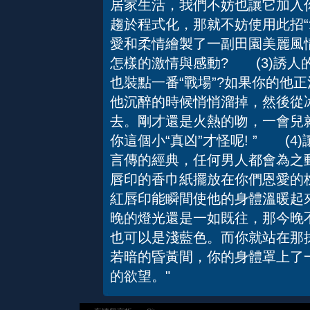
居家生活，我們不妨也讓它加入
趨於程式化，那就不妨使用此招
愛和柔情繪製了一副田園美麗風
怎樣的激情與感動? (3)誘人
也裝點一番“戰場”?如果你的他
他沉醉的時候悄悄溜掉，然後從冰
去。剛才還是火熱的吻，一會兒就
你這個小“真凶”才怪呢! ” (
言傳的經典，任何男人都會為之
唇印的香巾紙擺放在你們恩愛的
紅唇印能瞬間使他的身體溫暖起
晚的燈光還是一如既往，那今晚
也可以是淺藍色。而你就站在那
若暗的昏黃間，你的身體罩上了
的欲望。"