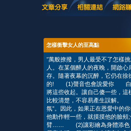
怎樣衝擊女人的至高點
"萬般撩撥，男人最受不了怎樣
人。在某個醉人的夜晚，開啟心
存。隨著夜幕的沉醉，它仍在徐
的! (1)聲音也會說愛你 
將這些收起。讓自己傻一些，這
比較清楚，不容易產生誤解。 
氛”。因此，如果正在恩愛中的你
他動作輕一些，就摸摸他的臉頰
臂…… (2)讓彩繪為身體添