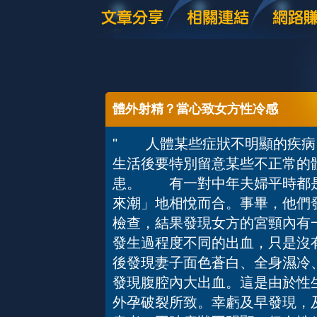
體外射精？當心致女方性冷感
" 人體某些症狀不明顯的疾病
生活後要特別留意某些不正常的
患。 有一對中年夫婦平時都是
來潮」地相悅而合。事畢，他們
檢查，結果發現女方的宮頸內有
發生過程度不同的出血，只是沒
後發現妻子面色蒼白、全身濕冷
發現腹腔內大出血。這是由於性
外孕破裂所致。幸虧及早發現，